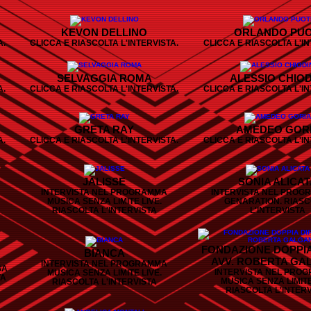
KEVON DELLINO
ORLANDO PUO
A.
CLICCA E RIASCOLTA L'INTERVISTA.
CLICCA E RIASCOLTA L'IN
SELVAGGIA ROMA
ALESSIO CHIOD
A.
CLICCA E RIASCOLTA L'INTERVISTA.
CLICCA E RIASCOLTA L'IN
GRETA RAY
AMEDEO GOR
A.
CLICCA E RIASCOLTA L'INTERVISTA.
CLICCA E RIASCOLTA L'IN
JALISSE
SONIA ALICA
INTERVISTA NEL PROGRAMMA
INTERVISTA NEL PROG
MUSICA SENZA LIMITE LIVE.
GENARATION. RIASC
RIASCOLTA L'INTERVISTA
L'INTERVISTA
FONDAZIONE DOPPIA
BIANCA
AVV. ROBERTA GA
INTERVISTA NEL PROGRAMMA
SA
INTERVISTA NEL PRO
MUSICA SENZA LIMITE LIVE.
TA
MUSICA SENZA LIMITE
RIASCOLTA L'INTERVISTA
RIASCOLTA L'INTER