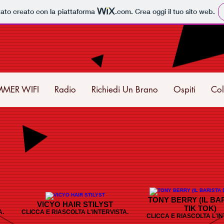
tato creato con la piattaforma
.com
. Crea oggi il tuo sito web.
MMER WIFI
Radio
Richiedi Un Brano
Ospiti
Col
TONY BERRY (IL BAR
VICYO HAIR STILYST
TIK TOK)
A.
CLICCA E RIASCOLTA L'INTERVISTA.
CLICCA E RIASCOLTA L'IN