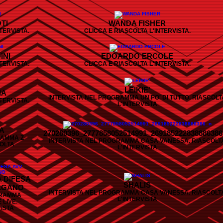
TI
WANDA FISHER
TERVISTA.
CLICCA E RIASCOLTA L'INTERVISTA.
INI
EDOARDO ERCOLE
TERVISTA.
CLICCA E RIASCOLTA L'INTERVISTA.
LEIKIE'
IA
INTERVISTA NEL PROGRAMMA UN PO' DI TUTTO. RIASCOLT
TERVISTA.
L'INTERVISTA
TA
270280396_2777858052514991_269185222838886386
RAMMA Z
INTERVISTA NEL PROGRAMMA CASA VANESSA. RIASCOLT
OLTA
L'INTERVISTA
 DIFESA
SHALIS
LGANO
INTERVISTA NEL PROGRAMMA CASA VANESSA. RIASCOLT
GRAMMA
L'INTERVISTA
 LIVE.
VISTA