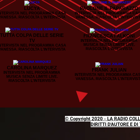
LUCYA
PAOLONE IL PAPARAZZO
NTERVISTA NEL PROGRAMMA CASA
INTERVISTA NEL PROGRAMMA CA
VANESSA. RIASCOLTA L'INTERVISTA
VANESSA. RIASCOLTA L'INTERVIS
TUTTA COLPA DELLE SERIE
FRANCESCA FALKONI
TV
INTERVISTA NEL PROGRAMMA
MUSICA SENZA LIMITE LIVE.
NTERVISTA NEL PROGRAMMA CASA
RIASCOLTA L'INTERVISTA
VANESSA. RIASCOLTA L'INTERVISTA
CAROLINA MARQUEZ
FRANK JULIAN
INTERVISTA NEL PROGRAMMA
INTERVISTA NEL PROGRAMMA CA
MUSICA SENZA LIMITE LIVE.
VANESSA. RIASCOLTA L'INTERVIS
RIASCOLTA L'INTERVISTA
© Copyright 2020 - LA RADIO COLLE
DIRITTI D'AUTORE E DI