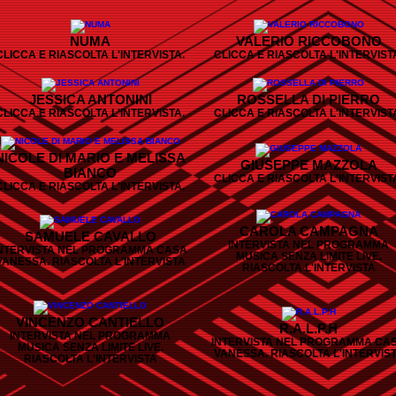
NUMA
VALERIO RICCOBONO
CLICCA E RIASCOLTA L'INTERVISTA.
CLICCA E RIASCOLTA L'INTERVIST
JESSICA ANTONINI
ROSSELLA DI PIERRO
CLICCA E RIASCOLTA L'INTERVISTA.
CLICCA E RIASCOLTA L'INTERVIST
NICOLE DI MARIO E MELISSA
GIUSEPPE MAZZOLA
BIANCO
CLICCA E RIASCOLTA L'INTERVIST
CLICCA E RIASCOLTA L'INTERVISTA.
CAROLA CAMPAGNA
SAMUELE CAVALLO
INTERVISTA NEL PROGRAMMA
NTERVISTA NEL PROGRAMMA CASA
MUSICA SENZA LIMITE LIVE.
VANESSA. RIASCOLTA L'INTERVISTA
RIASCOLTA L'INTERVISTA
VINCENZO CANTIELLO
R.A.L.P.H
INTERVISTA NEL PROGRAMMA
INTERVISTA NEL PROGRAMMA CA
MUSICA SENZA LIMITE LIVE.
VANESSA. RIASCOLTA L'INTERVIS
RIASCOLTA L'INTERVISTA