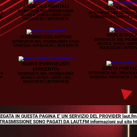
ANGELICA MONTALI
ELISA RAVAS
INTERVISTA NEL PROGRAMMA
SA
INTERVISTA NEL PROGR
MUSICA SENZA LIMITE LIVE.
TA
VANESSA. RIASCOLTA L'I
RIASCOLTA L'INTERVISTA
PAOLO VIOL
MASSIMO COLANTONI
INTERVISTA NEL PRO
INTERVISTA NEL PROGRAMMA CASA
MUSICA SENZA LIMITE
VANESSA. RIASCOLTA L'INTERVISTA
RIASCOLTA L'INTER
MIRKO EVANGELISTI
GRETA PORTAC
(ARGENTO)
SA
INTERVISTA NEL PROGR
INTERVISTA NEL PROGRAMMA
TA
VANESSA. RIASCOLTA L'I
MUSICA SENZA LIMITE LIVE.
RIASCOLTA L'INTERVISTA
GATA IN QUESTA PAGINA E’ UN SERVIZIO DEL PROVIDER laut.fm (tit
 TRASMISSIONE SONO PAGATI DA LAUT.FM informazioni sul sito
h