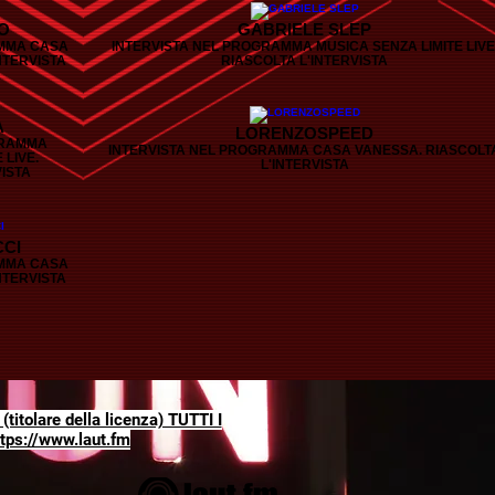
IO
GABRIELE SLEP
AMMA CASA
INTERVISTA NEL PROGRAMMA MUSICA SENZA LIMITE LIVE
NTERVISTA
RIASCOLTA L'INTERVISTA
A
LORENZOSPEED
GRAMMA
INTERVISTA NEL PROGRAMMA CASA VANESSA. RIASCOLT
 LIVE.
L'INTERVISTA
VISTA
CI
AMMA CASA
NTERVISTA
olare della licenza) TUTTI I
ttps://www.laut.fm